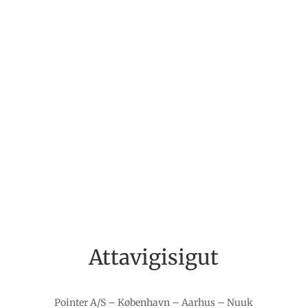
Olivia Brusgaard
Business Supporter
Alexander Linde
Business Supporter
Attavigisigut
Pointer A/S – København – Aarhus – Nuuk