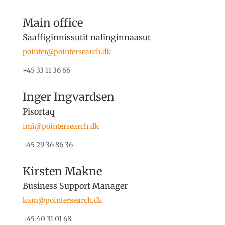
Main office
Saaffiginnissutit nalinginnaasut
pointer@pointersearch.dk
+45 33 11 36 66
Inger Ingvardsen
Pisortaq
imi@pointersearch.dk
+45 29 36 86 36
Kirsten Makne
Business Support Manager
kam@pointersearch.dk
+45 40 31 01 68