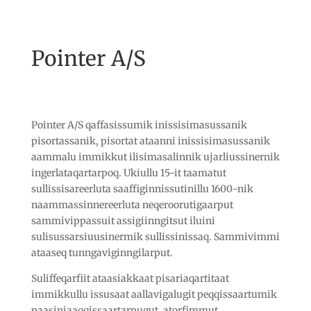
Pointer A/S
Pointer A/S qaffasissumik inissisimasussanik
pisortassanik, pisortat ataanni inissisimasussanik
aammalu immikkut ilisimasalinnik ujarliussinernik
ingerlataqartarpoq. Ukiullu 15-it taamatut
sullissisareerluta saaffiginnissutinillu 1600-nik
naammassinnereerluta neqeroorutigaarput
sammivippassuit assigiinngitsut iluini
sulisussarsiuusinermik sullissinissaq. Sammivimmi
ataaseq tunngaviginngilarput.
Suliffeqarfiit ataasiakkaat pisariaqartitaat
immikkullu issusaat aallavigalugit peqqissaartumik
paasiniaaqqissaartarpugut, atorfimmut