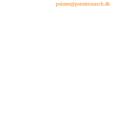
nassiussinnaavatit:
pointer@pointersearch.dk
Sullitat qinnuteqartullu
%
qinnuteqartut sullitatta
naammaginartumik
malunnaarsaarnikkut
qinnuteqaatimik
suliarineqarsimaneranik misiginissaat
%
qinnuteqartut sullitatta allanut
unnersuukkusussagaatigut