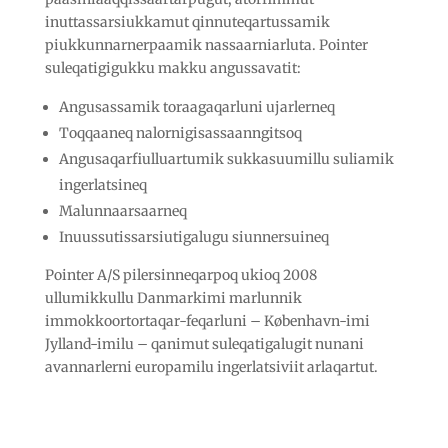
inuttassarsiukkamut qinnuteqartussamik
piukkunnarnerpaamik nassaarniarluta. Pointer
suleqatigigukku makku angussavatit:
Angusassamik toraagaqarluni ujarlerneq
Toqqaaneq nalornigisassaanngitsoq
Angusaqarfiulluartumik sukkasuumillu suliamik
ingerlatsineq
Malunnaarsaarneq
Inuussutissarsiutigalugu siunnersuineq
Pointer A/S pilersinneqarpoq ukioq 2008
ullumikkullu Danmarkimi marlunnik
immokkoortortaqar-feqarluni – København-imi
Jylland-imilu – qanimut suleqatigalugit nunani
avannarlerni europamilu ingerlatsiviit arlaqartut.