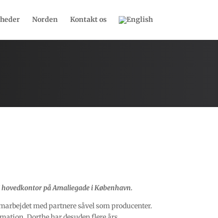
heder
Norden
Kontakt os
S’ hovedkontor på Amaliegade i København.
amarbejdet med partnere såvel som producenter.
ormation. Dorthe har desuden flere års