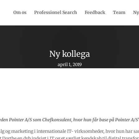
Om os
Professionel Search
Feedback
Team
Ny
Ny kollega
april 1, 2019
eden Pointer A/S som Chefkonsulent, hvor hun får base på Pointer A/
alg og marketing i internationale IT- virksomheder, hvor hun har s
Dorthe en dyb indsigt i IT og et særligt kendskab til digital transf